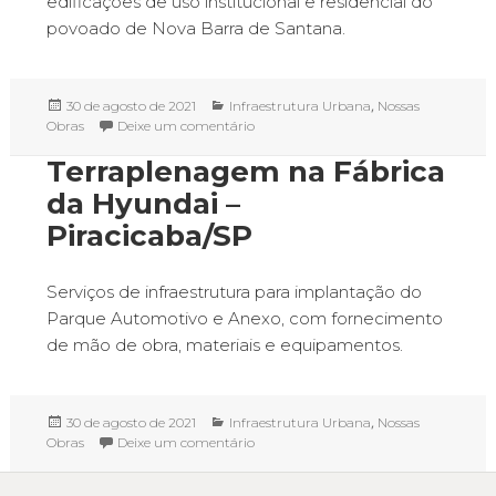
edificações de uso institucional e residencial do
povoado de Nova Barra de Santana.
Publicado
Categorias
,
30 de agosto de 2021
Infraestrutura Urbana
Nossas
em
em Construção da Vila Nova Barra de
Obras
Deixe um comentário
Terraplenagem na Fábrica
da Hyundai –
Piracicaba/SP
Serviços de infraestrutura para implantação do
Parque Automotivo e Anexo, com fornecimento
de mão de obra, materiais e equipamentos.
Publicado
Categorias
,
30 de agosto de 2021
Infraestrutura Urbana
Nossas
em
em Terraplenagem na Fábrica da Hyun
Obras
Deixe um comentário