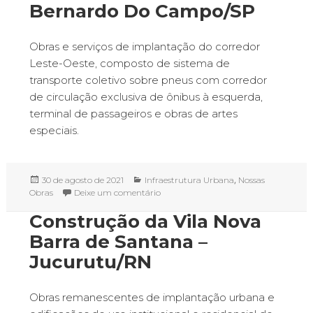
Bernardo Do Campo/SP
Obras e serviços de implantação do corredor
Leste-Oeste, composto de sistema de
transporte coletivo sobre pneus com corredor
de circulação exclusiva de ônibus à esquerda,
terminal de passageiros e obras de artes
especiais.
Publicado
Categorias
,
30 de agosto de 2021
Infraestrutura Urbana
Nossas
em
em Corredor de Ônibus Urbano Leste
Obras
Deixe um comentário
Construção da Vila Nova
Barra de Santana –
Jucurutu/RN
Obras remanescentes de implantação urbana e