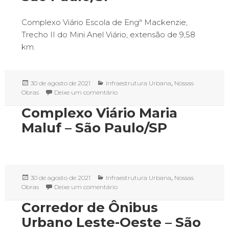
Complexo Viário Escola de Engª Mackenzie,
Trecho II do Mini Anel Viário, extensão de 9,58
km.
Publicado
Categorias
,
30 de agosto de 2021
Infraestrutura Urbana
Nossas
em
em Complexo Viário Escola de Engenh
Obras
Deixe um comentário
Complexo Viário Maria
Maluf – São Paulo/SP
Publicado
Categorias
,
30 de agosto de 2021
Infraestrutura Urbana
Nossas
em
em Complexo Viário Maria Maluf – Sã
Obras
Deixe um comentário
Corredor de Ônibus
Urbano Leste-Oeste – São