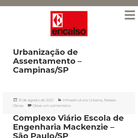
Urbanização de
Assentamento –
Campinas/SP
Publicado
Categorias
,
31 de agosto de 2021
Infraestrutura Urbana
Nossas
em
em Urbanização de Assentamento – 
Obras
Deixe um comentário
Complexo Viário Escola de
Engenharia Mackenzie –
São Paulo/SP