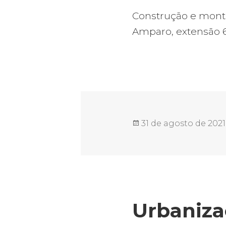
Construção e monta
Amparo, extensão 
Publicado
31 de agosto de 2021
em
Urbaniza