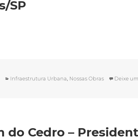
s/SP
Categorias
,
Infraestrutura Urbana
Nossas Obras
Deixe u
 do Cedro – Presiden