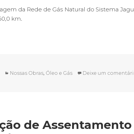
gem da Rede de Gás Natural do Sistema Jagua
60,0 km.
Categorias
,
Nossas Obras
Óleo e Gás
Deixe um comentár
ção de Assentamento