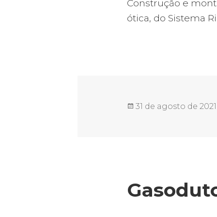
Construção e monta
ótica, do Sistema R
Publicado
31 de agosto de 2021
em
Gasoduto