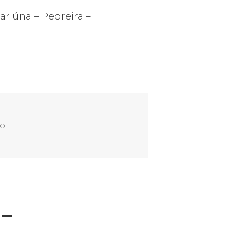
riúna – Pedreira –
em Gasoduto – Jaguariúna/SP
io
 –