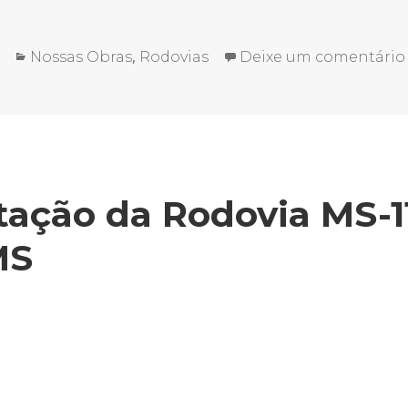
Categorias
,
Nossas Obras
Rodovias
Deixe um comentário
ação da Rodovia MS-11
MS