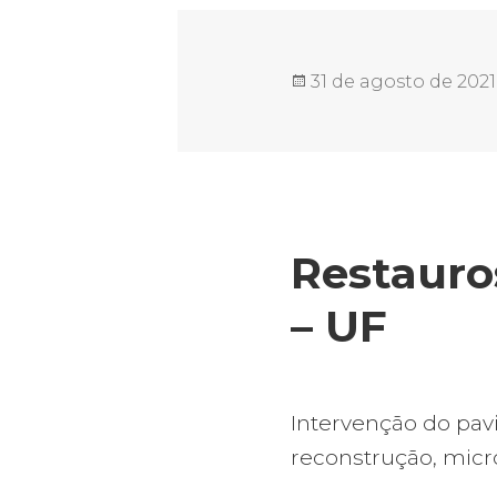
Publicado
31 de agosto de 2021
em
Restauro
– UF
Intervenção do pa
reconstrução, micr