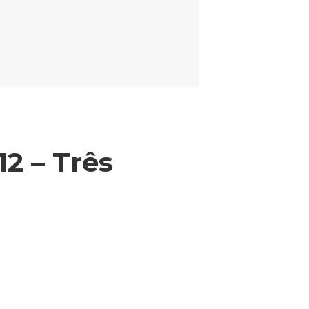
em Rodovia MS-040 – Ribas do Rio Pardo/MS
2 – Três