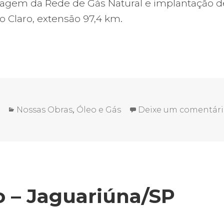
gem da Rede de Gás Natural e implantação de
io Claro, extensão 97,4 km.
Categorias
,
Nossas Obras
Óleo e Gás
Deixe um comentár
 – Jaguariúna/SP