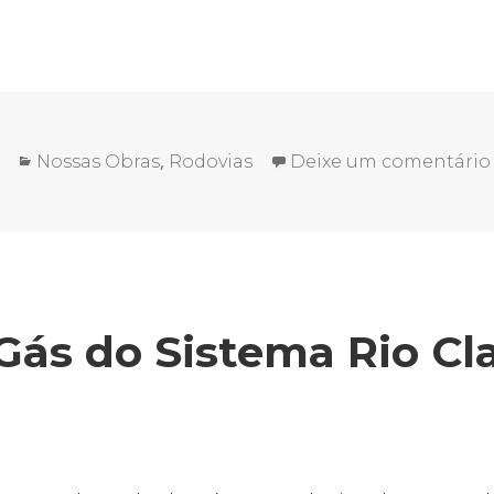
Categorias
,
Nossas Obras
Rodovias
Deixe um comentário
Gás do Sistema Rio Cla