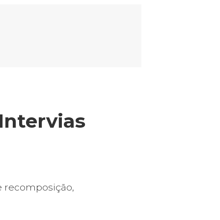
em Pavimentação da Rodovia MS-112 – Três Lagoas/M
Intervias
e recomposição,