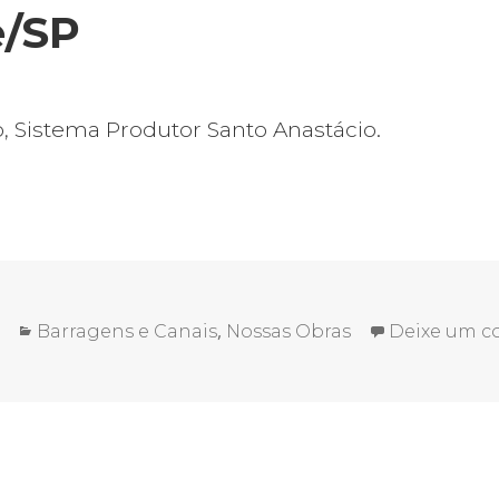
e/SP
 Sistema Produtor Santo Anastácio.
Categorias
,
Barragens e Canais
Nossas Obras
Deixe um c