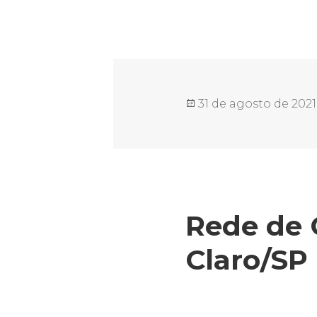
Publicado
31 de agosto de 2021
em
Rede de 
Claro/SP