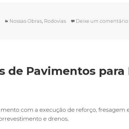
Categorias
,
Nossas Obras
Rodovias
Deixe um comentário
s de Pavimentos para 
vimento com a execução de reforço, fresagem 
orrevestimento e drenos.