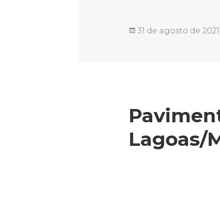
Publicado
31 de agosto de 2021
em
Paviment
Lagoas/