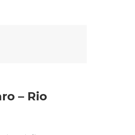
em Restauros de Pavimentos para Intervias – UF
ro – Rio