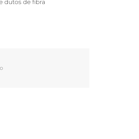
 dutos de fibra
em Rede de Gás do Sistema Rio Claro – Rio Claro/SP
io